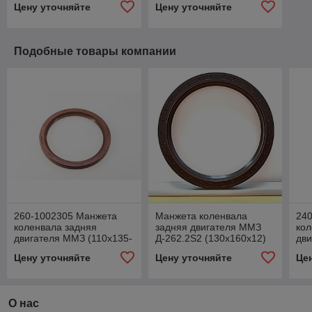
Цену уточняйте
Цену уточняйте
Подобные товары компании
260-1002305 Манжета
Манжета коленвала
24
коленвала задняя
задняя двигателя ММЗ
ко
двигателя ММЗ (110х135-
Д-262.2S2 (130х160х12)
дви
12)
BAUM 6X7
50х
Цену уточняйте
Цену уточняйте
Це
О нас