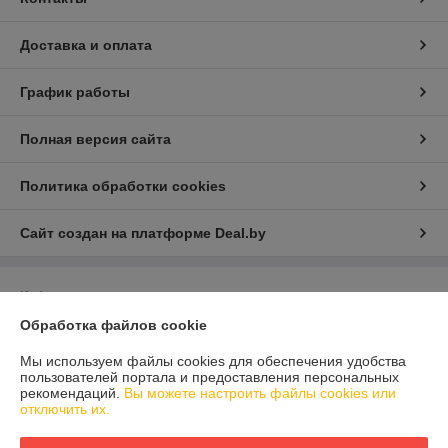
Доставка и оплата
График работы
Полная версия сайта
Политика обработки cookies
Сайт создан на платформе Deal.by
Информация для покупателя
Обработка файлов cookie
Юридическое лицо:
Общество с ограниченной ответственностью
"БелНевскАвто"
Республика Беларусь, г. Минск, ул. Передовая, д. 6, каб. 107
Мы используем файлы cookies для обеспечения удобства
пользователей портала и предоставления персональных
Регистрационный номер ЕГР: 192331490
рекомендаций.
Вы можете настроить файлы cookies или
отключить их.
УНП: 192331490