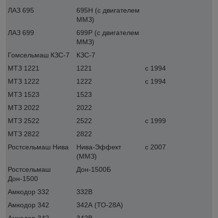
ЛАЗ 695
695Н (с двигателем
ММЗ)
ЛАЗ 699
699Р (с двигателем
ММЗ)
Гомсельмаш КЗС-7
КЗС-7
МТЗ 1221
1221
с 1994
МТЗ 1222
1222
с 1994
МТЗ 1523
1523
МТЗ 2022
2022
МТЗ 2522
2522
с 1999
МТЗ 2822
2822
Ростсельмаш Нива
Нива-Эффект
с 2007
(ММЗ)
Ростсельмаш
Дон-1500Б
Дон-1500
Амкодор 332
332В
Амкодор 342
342А (ТО-28А)
Амкодор 342
342В