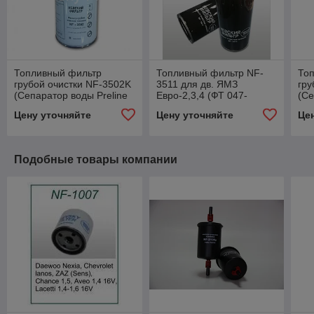
Топливный фильтр
Топливный фильтр NF-
То
грубой очистки NF-3502K
3511 для дв. ЯМЗ
гру
(Сепаратор воды Preline
Евро-2,3,4 (ФТ 047-
(Се
System, аналог PL 270x) в
1117010; DIFA 6113)
Sys
Цену уточняйте
Цену уточняйте
Це
к-те колбой
к-т
Подобные товары компании