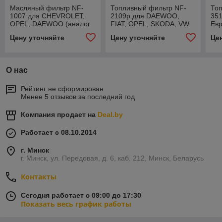
Масляный фильтр NF-
Топливный фильтр NF-
То
1007 для CHEVROLET,
2109p для DAEWOO,
351
OPEL, DAEWOO (аналог
FIAT, OPEL, SKODA, VW
Евр
MANN W 712/22)
(аналог MANN WK 55/3)
111
Цену уточняйте
Цену уточняйте
Це
О нас
Рейтинг не сформирован
Менее 5 отзывов за последний год
Компания продает на
Deal.by
Работает с 08.10.2014
г. Минск
г. Минск, ул. Передовая, д. 6, каб. 212, Минск, Беларусь
Контакты
Сегодня работает с 09:00 до 17:30
Показать весь график работы