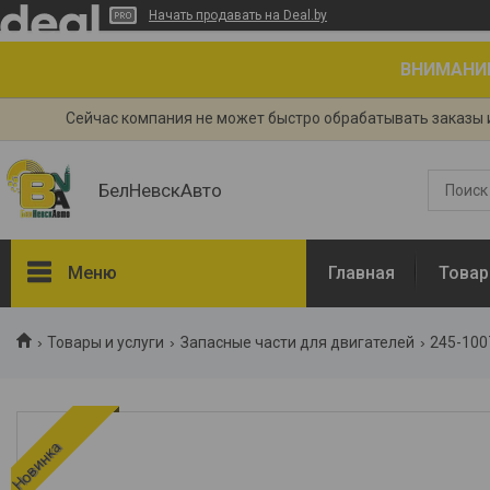
Начать продавать на Deal.by
ВНИМАНИЕ!
Сейчас компания не может быстро обрабатывать заказы и
БелНевскАвто
Меню
Главная
Товар
Товары и услуги
Товары и услуги
Запасные части для двигателей
245-100
Прайс-листы
Сертификаты
О нас
Новинка
Доставка и оплата