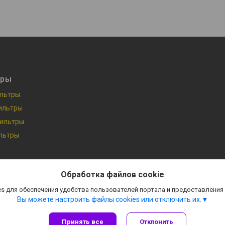
ары
льтры
ильтры
ильтры
льтры
Сайт создан на платформе Deal.by
Политика обработки файлов cookies
Обработка файлов cookie
ООО «БелНевскАвто» |
Пожаловаться на контент
s для обеспечения удобства пользователей портала и предоставления
Select Language
▼
Вы можете настроить файлы cookies или отключить их.
Принять все
Отклонить