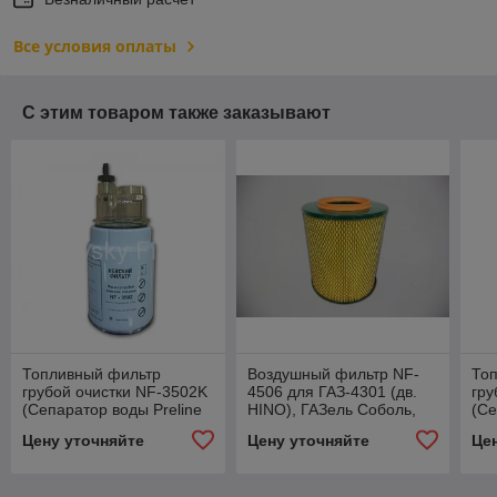
Все условия оплаты
С этим товаром также заказывают
Топливный фильтр
Воздушный фильтр NF-
То
грубой очистки NF-3502K
4506 для ГАЗ-4301 (дв.
гру
(Сепаратор воды Preline
HINO), ГАЗель Соболь,
(Се
System, аналог PL 270x) в
Валдай с дв. Cummins
Sys
Цену уточняйте
Цену уточняйте
Це
к-те колбой
ISF 3.8 (4301-1109013)
к-т